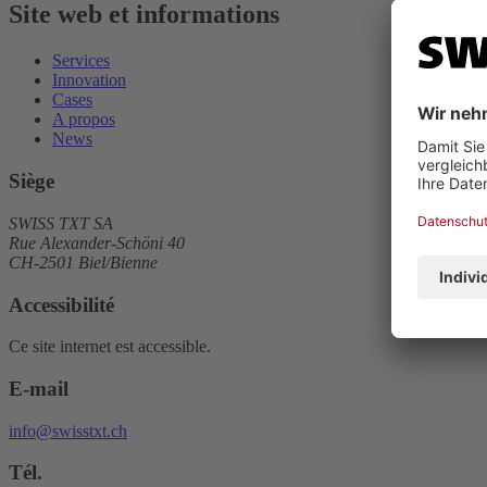
Site web et informations
Services
Innovation
Cases
A propos
News
Siège
SWISS TXT SA
Rue Alexander-Schöni 40
CH-2501 Biel/Bienne
Accessibilité
Ce site internet est accessible.
E-mail
info@swisstxt.ch
Tél.