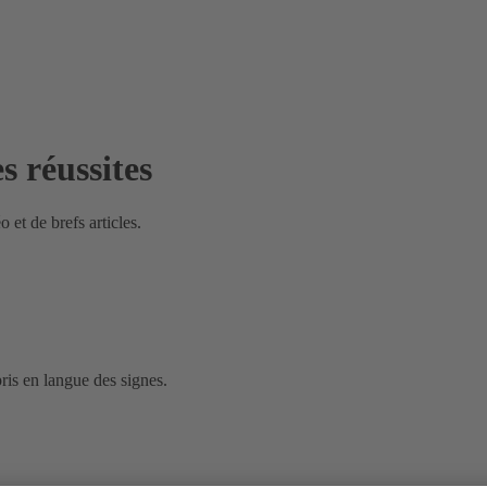
s réussites
 et de brefs articles.
ris en langue des signes.