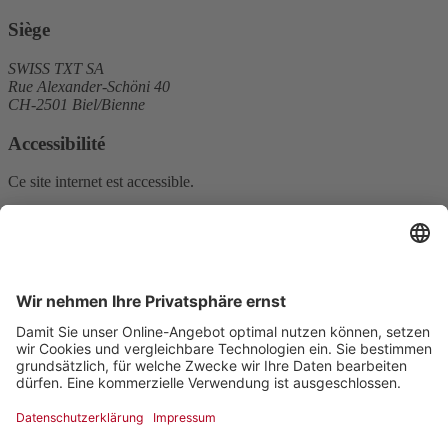
Siège
SWISS TXT SA
Rue Alexander-Schöni 40
CH-2501 Biel/Bienne
Accessibilité
Ce site internet est accessible.
E-mail
info@swisstxt.ch
Tél.
+41 58 136 40 00
Nous suivre sur les réseaux sociaux
LinkedIn
YouTube