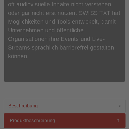
oft audiovisuelle Inhalte nicht verstehen
oder gar nicht erst nutzen. SWISS TXT hat
Möglichkeiten und Tools entwickelt, damit
Unternehmen und öffentliche
Organisationen ihre Events und Live-
Streams sprachlich barrierefrei gestalten
können.
Beschreibung
Aktiver Ankerlink
Liste der verfügbaren Ankerlinks
In Kürze
Produktbeschreibung
Beschreibung
Referenzen