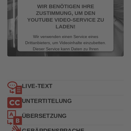
WIR BENÖTIGEN IHRE
ZUSTIMMUNG, UM DEN
YOUTUBE VIDEO-SERVICE ZU
LADEN!
Wir verwenden einen Service eines
Drittanbieters, um Videoinhalte einzubetten.
Dieser Service kann Daten zu Ihren
Aktivitäten sammeln. Bitte lesen Sie die
Details durch und stimmen Sie der Nutzung
des Service zu, um dieses Video
anzusehen.
Mehr Informationen
LIVE-TEXT
Akzeptieren
UNTERTITELUNG
powered by
Usercentrics Consent
ÜBERSETZUNG
Management Platform
GEBÄRDENSPRACHE