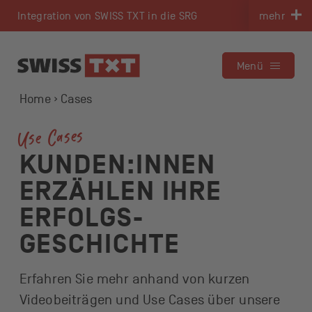
Navigieren auf swisstxt.ch
Integration von SWISS TXT in die SRG
mehr
Zum Inhalt
Zum Kontakt
Menü
Home
Cases
Use Cases
KUNDEN:INNEN
ERZÄHLEN IHRE
ERFOLGS­
GESCHICHTE
Erfahren Sie mehr anhand von kurzen
Videobeiträgen und Use Cases über unsere