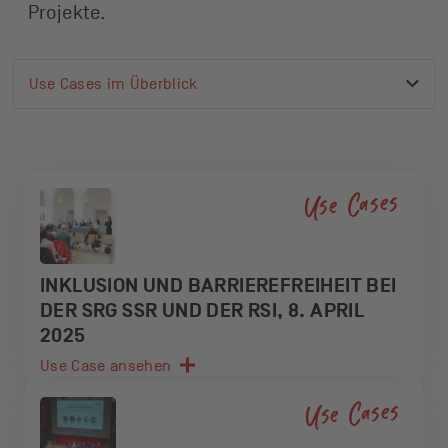
Projekte.
Use Cases im Überblick
Aktiver Ankerlink
Liste der verfügbaren Ankerlinks
Use Cases im Überblick
6
Einträge
Use Cases
INKLUSION UND BARRIEREFREIHEIT BEI
DER SRG SSR UND DER RSI, 8. APRIL
2025
Use Case ansehen
Use Cases