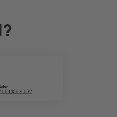
N?
lefon
41 58 136 40 32