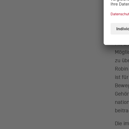
Mit d
Mögli
zu üb
Robin
ist fü
Beweg
Gehörl
natio
beitr
Die i