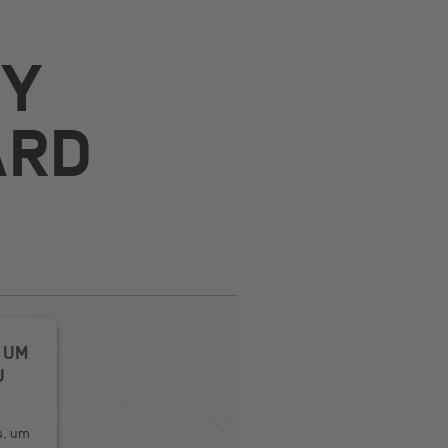
GY
ARD
 UM
U
s, um