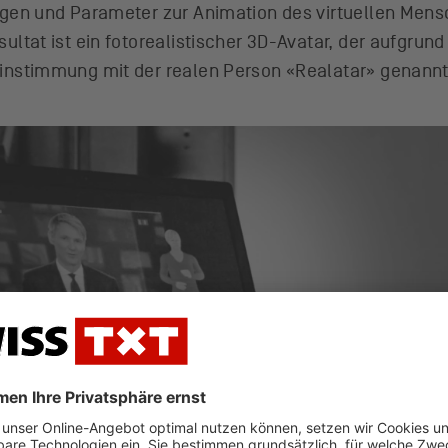
lgen und Parameter zur Animation des virtuellen Mens
sultat ist ein fotorealistischer 3D-Avatar, der aufgru
instimmung mit der realen Person «Realatar» genannt