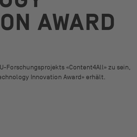
OGY
ION AWARD
 EU-Forschungsprojekts «Content4All» zu sein,
chnology Innovation Award» erhält.