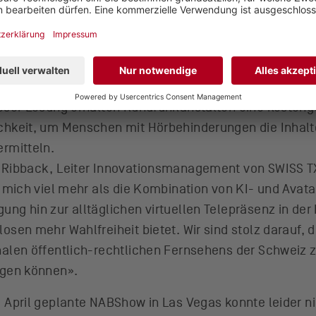
ieser Lösung erhalten Rundfunkanstalten eine kosteng
chkeit, um Menschen mit Hörbehinderungen die Inhal
ermitteln.
 Ribback, Leiter Innovationsmanagement von SWISS TX
r mich viel mehr als die Kombination von KI- und Avatar
ung hin zur alltäglichen virtuellen Telepräsenz in der
osen mehr Wahlfreiheit bietet. Wir sind stolz darauf, d
nalen öffentlich-rechtlichen Fernsehens der Schweiz
agen können».
m April geplante NABShow in Las Vegas konnte leider ni