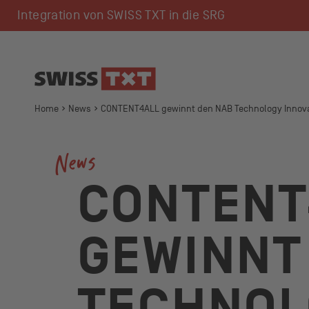
Navigieren auf swisstxt.c
Integration von SWISS TXT in die SRG
Zum Inhalt
Zum Kontakt
Home
News
CONTENT4ALL gewinnt den NAB Technology Innova
News
CONTENT
GEWINNT