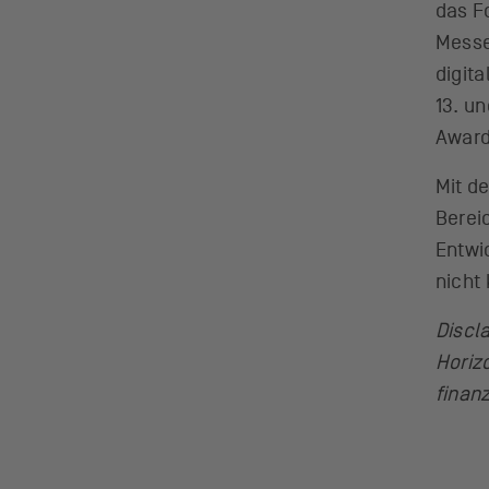
das Fo
Messe
digit
13. un
Award
Mit d
Berei
Entwi
nicht
Discl
Horiz
finanz