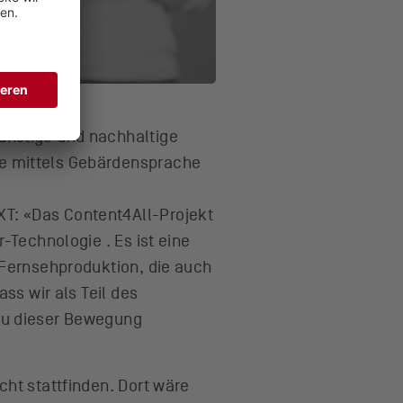
ünstige und nachhaltige
te mittels Gebärdensprache
T: «Das Content4All-Projekt
-Technologie . Es ist eine
 Fernsehproduktion, die auch
ass wir als Teil des
 zu dieser Bewegung
cht stattfinden. Dort wäre