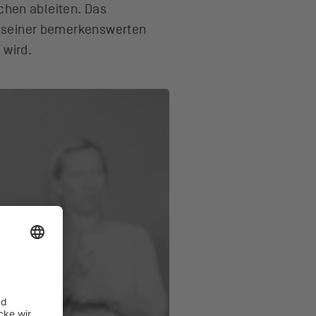
chen ableiten. Das
nd seiner bemerkenswerten
 wird.