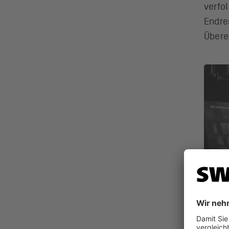
verfo
Endre
Übere