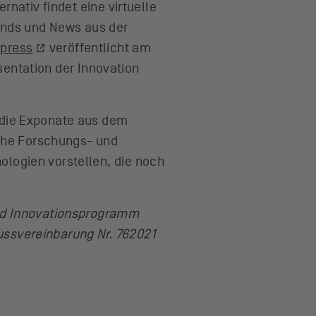
rnativ findet eine virtuelle
rends und News aus der
press
veröffentlicht am
äsentation der Innovation
 die Exponate aus dem
iche Forschungs- und
logien vorstellen, die noch
und Innovationsprogramm
ssvereinbarung Nr. 762021