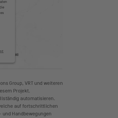
Daten
die
des
nt
ons Group, VRT und weiteren
iesem Projekt.
lständig automatisieren.
elche auf fortschrittlichen
ts- und Handbewegungen