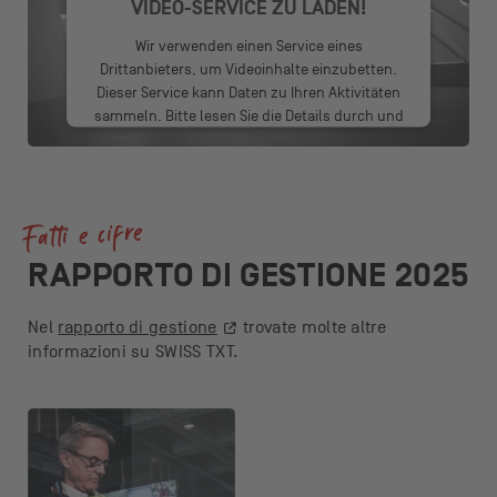
VIDEO-SERVICE ZU LADEN!
Wir verwenden einen Service eines
Drittanbieters, um Videoinhalte einzubetten.
Dieser Service kann Daten zu Ihren Aktivitäten
sammeln. Bitte lesen Sie die Details durch und
stimmen Sie der Nutzung des Service zu, um
dieses Video anzusehen.
Mehr Informationen
Fatti e cifre
Akzeptieren
RAPPORTO DI GESTIONE 2025
powered by
Usercentrics Consent
Management Platform
Nel
rapporto di gestione
trovate molte altre
informazioni su SWISS TXT.