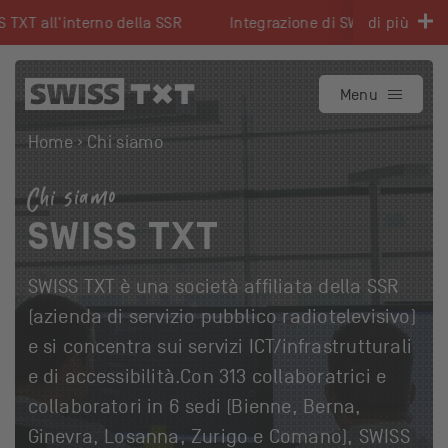
Navigare su swisstxt.ch
XT all'interno della SSR
Integrazione di SWISS TXT all'int
di più
Al contenuto
Al contatto
Menu
Home
Chi siamo
Chi siamo
SWISS TXT
SWISS TXT è una società affiliata della SSR
(azienda di servizio pubblico radiotelevisivo)
e si concentra sui servizi ICT/infrastrutturali
e di accessibilità.Con 313 collaboratrici e
collaboratori in 6 sedi (Bienne, Berna,
Ginevra, Losanna, Zurigo e Comano), SWISS