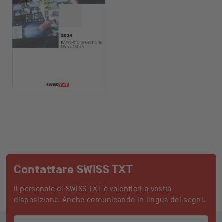
Contattare SWISS TXT
Il personale di SWISS TXT è volentieri a vostra
disposizione. Anche comunicando in lingua dei segni.
Piè di pagina