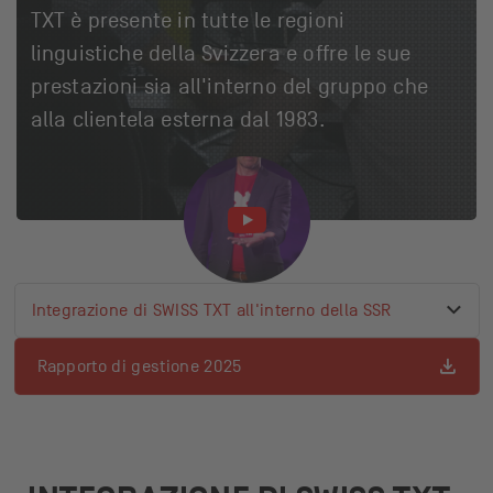
TXT è presente in tutte le regioni
linguistiche della Svizzera e offre le sue
prestazioni sia all'interno del gruppo che
alla clientela esterna dal 1983.
Integrazione di SWISS TXT all'interno della SSR
Collegamento di ancoraggio attivo
Elenco dei link di ancoraggio disponibili
Integrazione di SWISS TXT all'interno della SSR
Rapporto di gestione 2025
Siamo SWISS TXT
Focus strategico
Servizi di accessibilità
Fatti e cifre