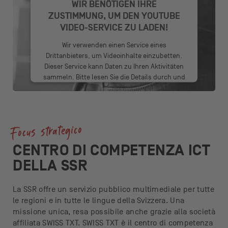
WIR BENÖTIGEN IHRE
ZUSTIMMUNG, UM DEN YOUTUBE
VIDEO-SERVICE ZU LADEN!
Wir verwenden einen Service eines
Drittanbieters, um Videoinhalte einzubetten.
Dieser Service kann Daten zu Ihren Aktivitäten
sammeln. Bitte lesen Sie die Details durch und
stimmen Sie der Nutzung des Service zu, um
dieses Video anzusehen.
Mehr Informationen
Focus strategico
Akzeptieren
CENTRO DI COMPETENZA ICT
DELLA SSR
powered by
Usercentrics Consent
Management Platform
La SSR offre un servizio pubblico multimediale per tutte
le regioni e in tutte le lingue della Svizzera. Una
missione unica, resa possibile anche grazie alla società
affiliata SWISS TXT. SWISS TXT è il centro di competenza